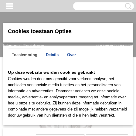
Cookies toestaan Opties
Inloggen
Registreren
UW WINKELWAGEN
Geen producten
(0)
Toestemming
Details
Over
Home
>
Ring
>
Trouwringen / Wedding
>
Ck collectie (Zilver)
>
Op deze website worden cookies gebruikt
S024
Cookies worden door ons gebruikt voor verkeersanalyse, het
aanbieden van sociale media-functies en het personaliseren van
informatie en advertenties. Daarnaast verlenen we onze sociale
media-, advertentie- en analysepartners toegang tot informatie over
hoe u onze site gebruikt. Zij kunnen deze informatie gebruiken in
combinatie met andere gegevens die zij mogelijk hebben verzameld
door uw gebruik van hun diensten of die u hen hebt verstrekt.