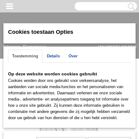
Cookies toestaan Opties
Inloggen
Registreren
UW WINKELWAGEN
Geen producten
(0)
Toestemming
Details
Over
Home
>
Ring
>
Trouwringen / Wedding
>
Ck collectie (Zilver)
>
Op deze website worden cookies gebruikt
S033
Cookies worden door ons gebruikt voor verkeersanalyse, het
aanbieden van sociale media-functies en het personaliseren van
informatie en advertenties. Daarnaast verlenen we onze sociale
media-, advertentie- en analysepartners toegang tot informatie over
hoe u onze site gebruikt. Zij kunnen deze informatie gebruiken in
combinatie met andere gegevens die zij mogelijk hebben verzameld
door uw gebruik van hun diensten of die u hen hebt verstrekt.