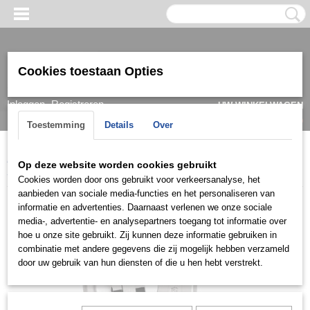
Cookies toestaan Opties
Inloggen
Registreren
UW WINKELWAGEN
Geen producten
(0)
Toestemming
Details
Over
Home
>
Ring
>
Trouwringen / Wedding
>
Ck collectie (Zilver)
>
Op deze website worden cookies gebruikt
S038
Cookies worden door ons gebruikt voor verkeersanalyse, het
aanbieden van sociale media-functies en het personaliseren van
informatie en advertenties. Daarnaast verlenen we onze sociale
media-, advertentie- en analysepartners toegang tot informatie over
hoe u onze site gebruikt. Zij kunnen deze informatie gebruiken in
combinatie met andere gegevens die zij mogelijk hebben verzameld
door uw gebruik van hun diensten of die u hen hebt verstrekt.