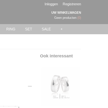
Inloggen
Registreren
UW WINKELWAGEN
Geen producten
(0)
RING
SET
SALE
+
Ook interessant
onia steentjes.