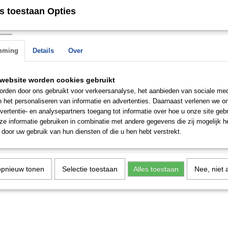
s toestaan Opties
Ook verkrijgbaar in briljant.
n de
Save
mming
Details
Over
 op.
website worden cookies gebruikt
rden door ons gebruikt voor verkeersanalyse, het aanbieden van sociale med
n het personaliseren van informatie en advertenties. Daarnaast verlenen we o
vertentie- en analysepartners toegang tot informatie over hoe u onze site gebru
e informatie gebruiken in combinatie met andere gegevens die zij mogelijk 
door uw gebruik van hun diensten of die u hen hebt verstrekt.
opnieuw tonen
Selectie toestaan
Alles toestaan
Nee, niet 