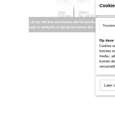
Cookie
Let op: het kan voorkomen dat het product onlangs i
Toeste
zaak is verkocht; in dat geval nemen wij contact met u
Op deze 
Cookies wo
functies e
media-, ad
kunnen dez
verzameld 
Later 