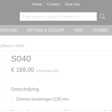
Home
Contact
Over ons
HORLOGE
KETTING & COLLIER
KIDS
OORBEL
 (Zilver)
>
S040
S040
€ 169,00
(inclusief btw 21%)
Omschrijving
Zilveren trouwringen 5,50 mm
Mooie combinatie van mat en glans. Damesring is voorzien van 3 zirk