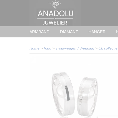
ARMBAND
DIAMANT
HANGER
Home
>
Ring
>
Trouwringen / Wedding
>
Ck collectie