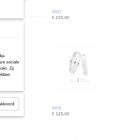
S027
€ 235,00
ia-
nze sociale
ikt. Zij
hebben
akkoord
S072
€ 129,00