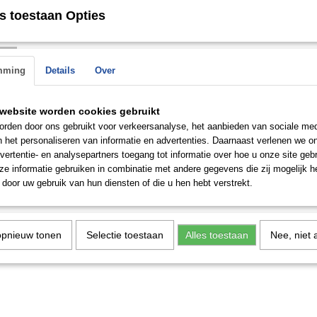
s toestaan Opties
n de
Save
mming
Details
Over
 op.
website worden cookies gebruikt
rden door ons gebruikt voor verkeersanalyse, het aanbieden van sociale med
n het personaliseren van informatie en advertenties. Daarnaast verlenen we o
vertentie- en analysepartners toegang tot informatie over hoe u onze site gebru
e informatie gebruiken in combinatie met andere gegevens die zij mogelijk 
door uw gebruik van hun diensten of die u hen hebt verstrekt.
opnieuw tonen
Selectie toestaan
Alles toestaan
Nee, niet 