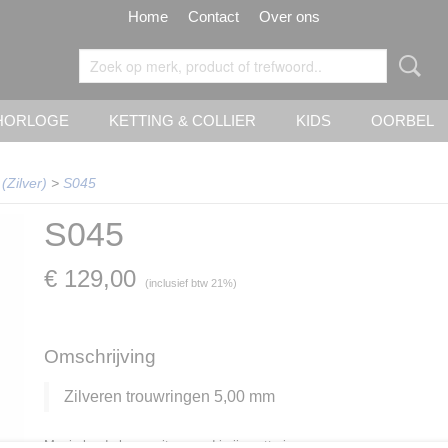
Home
Contact
Over ons
HORLOGE
KETTING & COLLIER
KIDS
OORBEL
 (Zilver)
>
S045
S045
€ 129,00
(inclusief btw 21%)
Omschrijving
Zilveren trouwringen 5,00 mm
Mooie brede baan, uitgevoerd in ijsmattering.