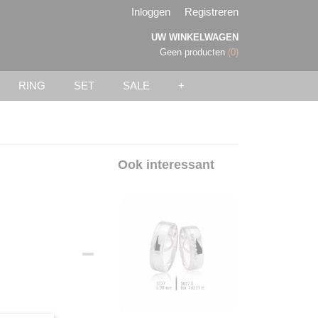
Inloggen
Registreren
UW WINKELWAGEN
Geen producten
(0)
RING
SET
SALE
+
Ook interessant