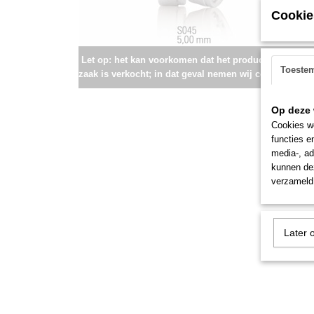
Cookie
Let op: het kan voorkomen dat het product onlangs i
Toeste
zaak is verkocht; in dat geval nemen wij contact met u
Op deze 
Cookies wo
functies e
media-, ad
kunnen dez
verzameld 
Later 