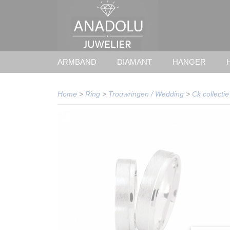
ARMBAND
DIAMANT
HANGER
Home
>
Ring
>
Trouwringen / Wedding
>
Ck collectie