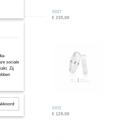
S027
€ 235,00
ia-
nze sociale
ikt. Zij
hebben
akkoord
S072
€ 129,00