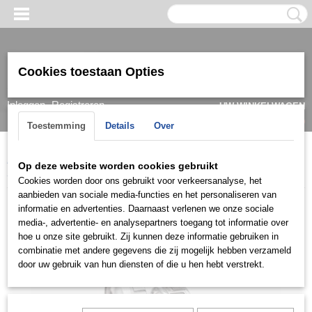
Cookies toestaan Opties
Inloggen
Registreren
UW WINKELWAGEN
Geen producten
(0)
Toestemming
Details
Over
Home
>
Ring
>
Trouwringen / Wedding
>
Ck collectie (Zilver)
>
Op deze website worden cookies gebruikt
S051
Cookies worden door ons gebruikt voor verkeersanalyse, het
aanbieden van sociale media-functies en het personaliseren van
informatie en advertenties. Daarnaast verlenen we onze sociale
media-, advertentie- en analysepartners toegang tot informatie over
hoe u onze site gebruikt. Zij kunnen deze informatie gebruiken in
combinatie met andere gegevens die zij mogelijk hebben verzameld
door uw gebruik van hun diensten of die u hen hebt verstrekt.