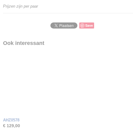
Goud Karaat
Prijzen zijn per paar
14 Karaat
Soort steen
Zirkonia
Save
Ook interessant
AHZ0578
€ 129,00