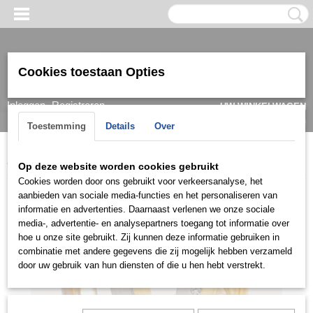
Cookies toestaan Opties
Inloggen
Registreren
UW WINKELWAGEN
Geen producten
(0)
Toestemming
Details
Over
Home
>
Ring
>
Trouwringen / Wedding
>
CK collectie
>
C016
Op deze website worden cookies gebruikt
Cookies worden door ons gebruikt voor verkeersanalyse, het
aanbieden van sociale media-functies en het personaliseren van
informatie en advertenties. Daarnaast verlenen we onze sociale
media-, advertentie- en analysepartners toegang tot informatie over
hoe u onze site gebruikt. Zij kunnen deze informatie gebruiken in
combinatie met andere gegevens die zij mogelijk hebben verzameld
door uw gebruik van hun diensten of die u hen hebt verstrekt.