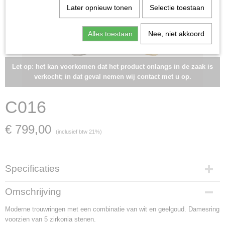
Later opnieuw tonen
Selectie toestaan
Alles toestaan
Nee, niet akkoord
Let op: het kan voorkomen dat het product onlangs in de zaak is
verkocht; in dat geval nemen wij contact met u op.
C016
€ 799,00
(inclusief btw 21%)
Specificaties
Artikelnummer
Omschrijving
C016
Moderne trouwringen met een combinatie van wit en geelgoud. Damesring
Materiaal
voorzien van 5 zirkonia stenen.
witgoud en geelgoud