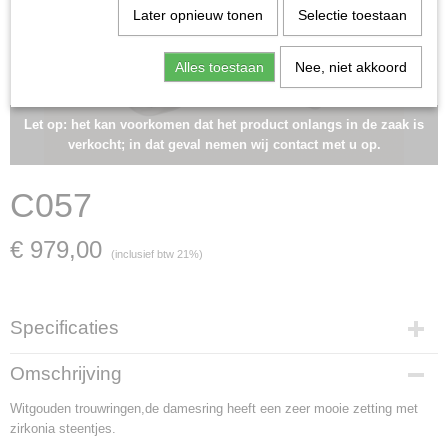
Later opnieuw tonen
Selectie toestaan
Alles toestaan
Nee, niet akkoord
Let op: het kan voorkomen dat het product onlangs in de zaak is
verkocht; in dat geval nemen wij contact met u op.
C057
€ 979,00
(inclusief btw 21%)
Specificaties
Artikelnummer
Omschrijving
C057
Witgouden trouwringen,de damesring heeft een zeer mooie zetting met
Materiaal
zirkonia steentjes.
Witgoud