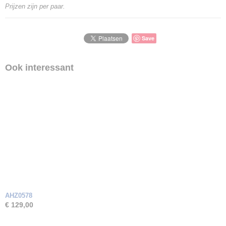
Goud Karaat
Prijzen zijn per paar.
14 Karaat
Soort steen
Zirkonia
Save
Ook interessant
AHZ0578
€ 129,00