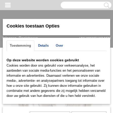
Cookies toestaan Opties
Inloggen
Registreren
UW WINKELWAGEN
Geen producten
(0)
Toestemming
Details
Over
Home
>
Ring
>
Trouwringen / Wedding
>
CK collectie
>
C057
Op deze website worden cookies gebruikt
Cookies worden door ons gebruikt voor verkeersanalyse, het
aanbieden van sociale media-functies en het personaliseren van
informatie en advertenties. Daarnaast verlenen we onze sociale
media-, advertentie- en analysepartners toegang tot informatie over
hoe u onze site gebruikt. Zij kunnen deze informatie gebruiken in
combinatie met andere gegevens die zij mogelijk hebben verzameld
door uw gebruik van hun diensten of die u hen hebt verstrekt.