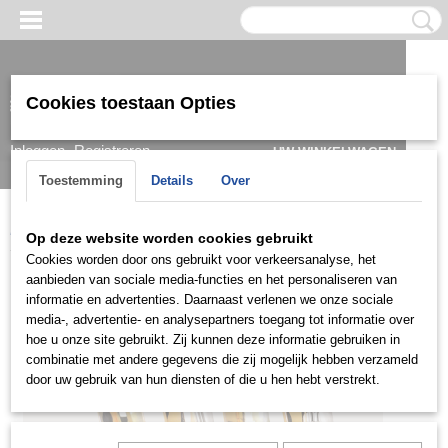
Cookies toestaan Opties
Inloggen
Registreren
UW WINKELWAGEN
Geen producten
(0)
Toestemming
Details
Over
Home
>
Ring
>
Trouwringen / Wedding
>
CK collectie
>
C039
Op deze website worden cookies gebruikt
Cookies worden door ons gebruikt voor verkeersanalyse, het
aanbieden van sociale media-functies en het personaliseren van
informatie en advertenties. Daarnaast verlenen we onze sociale
media-, advertentie- en analysepartners toegang tot informatie over
hoe u onze site gebruikt. Zij kunnen deze informatie gebruiken in
combinatie met andere gegevens die zij mogelijk hebben verzameld
door uw gebruik van hun diensten of die u hen hebt verstrekt.