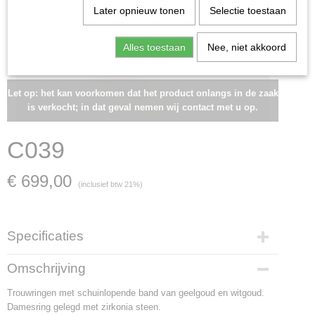
Later opnieuw tonen
Selectie toestaan
Alles toestaan
Nee, niet akkoord
Let op: het kan voorkomen dat het product onlangs in de zaak
is verkocht; in dat geval nemen wij contact met u op.
C039
€ 699,00
(inclusief btw 21%)
Specificaties
Artikelnummer
Omschrijving
C039
Trouwringen met schuinlopende band van geelgoud en witgoud.
Materiaal
Damesring gelegd met zirkonia steen.
witgoud en geelgoud