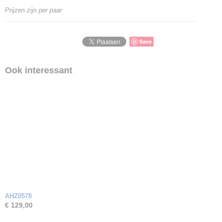
Goud Karaat
Prijzen zijn per paar
14 Karaat
Soort steen
Zirkonia
Save
Ook interessant
AHZ0578
€ 129,00