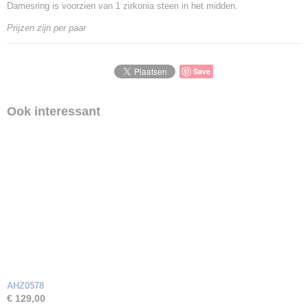
Damesring is voorzien van 1 zirkonia steen in het midden.
Goud Karaat
14 Karaat
Prijzen zijn per paar
Soort steen
Zirkonia
Save
Ook interessant
AHZ0578
€ 129,00