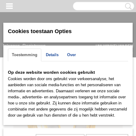
Cookies toestaan Opties
Inloggen
Registreren
UW WINKELWAGEN
Geen producten
(0)
Toestemming
Details
Over
Home
>
Ring
>
Trouwringen / Wedding
>
CK collectie
>
C023
Op deze website worden cookies gebruikt
Cookies worden door ons gebruikt voor verkeersanalyse, het
aanbieden van sociale media-functies en het personaliseren van
informatie en advertenties. Daarnaast verlenen we onze sociale
media-, advertentie- en analysepartners toegang tot informatie over
hoe u onze site gebruikt. Zij kunnen deze informatie gebruiken in
combinatie met andere gegevens die zij mogelijk hebben verzameld
door uw gebruik van hun diensten of die u hen hebt verstrekt.