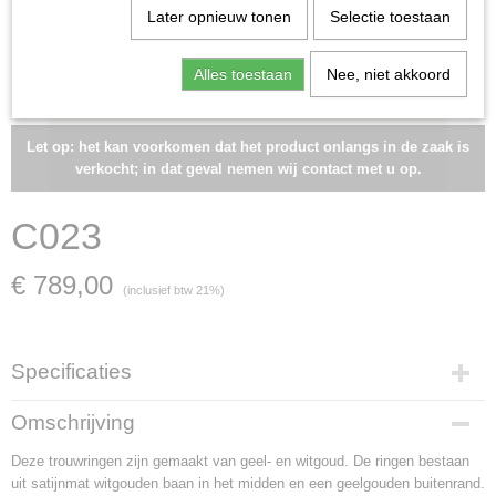
Later opnieuw tonen
Selectie toestaan
Alles toestaan
Nee, niet akkoord
Let op: het kan voorkomen dat het product onlangs in de zaak is
verkocht; in dat geval nemen wij contact met u op.
C023
€ 789,00
(inclusief btw 21%)
Specificaties
Artikelnummer
Omschrijving
C023
Deze trouwringen zijn gemaakt van geel- en witgoud. De ringen bestaan
Materiaal
uit satijnmat witgouden baan in het midden en een geelgouden buitenrand.
witgoud en geelgoud