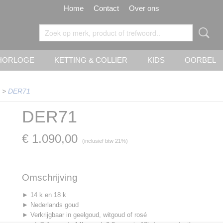
Home
Contact
Over ons
HORLOGE
KETTING & COLLIER
KIDS
OORBEL
>
DER71
DER71
€ 1.090,00
(inclusief btw 21%)
Omschrijving
► 14 k en 18 k
► Nederlands goud
► Verkrijgbaar in geelgoud, witgoud of rosé