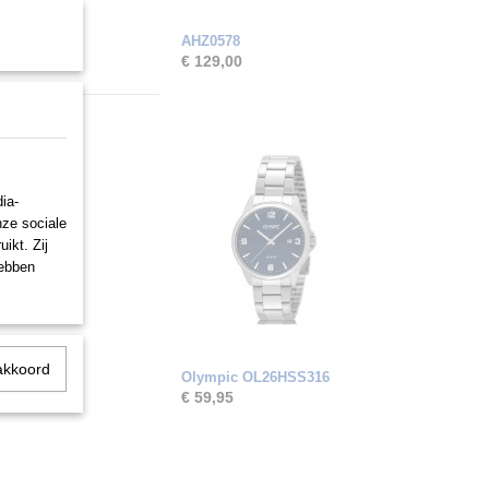
AHZ0578
€ 129,00
ia-
nze sociale
ikt. Zij
hebben
akkoord
Olympic OL26HSS316
€ 59,95