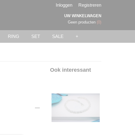
Inloggen
Registreren
UW WINKELWAGEN
Geen producten
(0)
RING
SET
SALE
+
Ook interessant