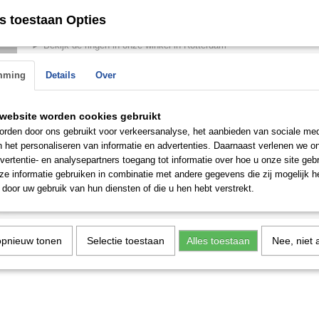
► +/- 7.4 gram in 14k en +/- 9.3 gram in 18k (per paar/set)
► ↔ damesring 3 mm - herenring 3 mm
s toestaan Opties
► 2 stenen
► Bekijk de ringen in onze winkel in Rotterdam
n de
 op.
mming
Details
Over
Save
website worden cookies gebruikt
rden door ons gebruikt voor verkeersanalyse, het aanbieden van sociale med
n het personaliseren van informatie en advertenties. Daarnaast verlenen we o
vertentie- en analysepartners toegang tot informatie over hoe u onze site gebru
e informatie gebruiken in combinatie met andere gegevens die zij mogelijk 
door uw gebruik van hun diensten of die u hen hebt verstrekt.
opnieuw tonen
Selectie toestaan
Alles toestaan
Nee, niet 