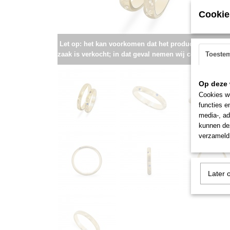
Cookie
Let op: het kan voorkomen dat het product onlangs i
zaak is verkocht; in dat geval nemen wij contact met u
Toeste
Op deze 
Cookies wo
functies e
media-, ad
kunnen dez
verzameld 
Later 