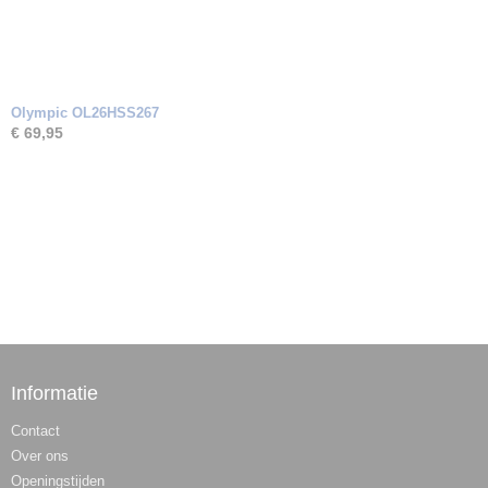
Olympic OL26HSS267
€ 69,95
Informatie
Contact
Over ons
Openingstijden