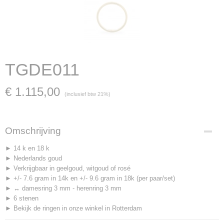
TGDE011
€ 1.115,00
(inclusief btw 21%)
Omschrijving
► 14 k en 18 k
► Nederlands goud
► Verkrijgbaar in geelgoud, witgoud of rosé
► +/- 7.6 gram in 14k en +/- 9.6 gram in 18k (per paar/set)
► ↔ damesring 3 mm - herenring 3 mm
► 6 stenen
► Bekijk de ringen in onze winkel in Rotterdam