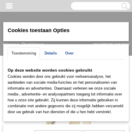
Cookies toestaan Opties
Inloggen
Registreren
UW WINKELWAGEN
Geen producten
(0)
Toestemming
Details
Over
Home
>
Ring
>
Trouwringen / Wedding
>
DE collectie
>
TGDE011
Op deze website worden cookies gebruikt
Cookies worden door ons gebruikt voor verkeersanalyse, het
aanbieden van sociale media-functies en het personaliseren van
informatie en advertenties. Daarnaast verlenen we onze sociale
media-, advertentie- en analysepartners toegang tot informatie over
hoe u onze site gebruikt. Zij kunnen deze informatie gebruiken in
combinatie met andere gegevens die zij mogelijk hebben verzameld
door uw gebruik van hun diensten of die u hen hebt verstrekt.