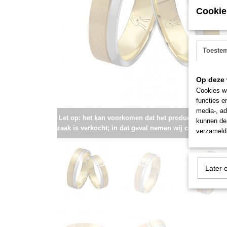
Cookie
Toeste
Op deze 
Cookies wo
functies e
media-, ad
Let op: het kan voorkomen dat het product onlangs i
kunnen dez
zaak is verkocht; in dat geval nemen wij contact met u
verzameld 
Later 