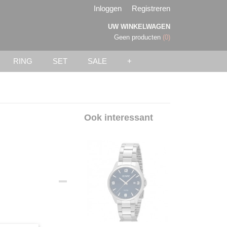
Inloggen
Registreren
UW WINKELWAGEN
Geen producten
(0)
RING
SET
SALE
+
Ook interessant