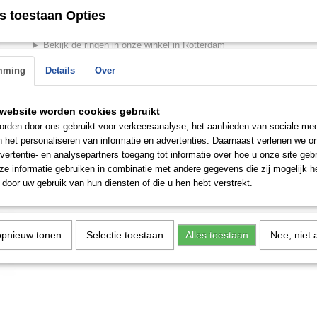
► +/- 8.2 gram in 14k en +/- 9.2 gram in 18k (per paar/set)
s toestaan Opties
► 3 stenen
► ↔ damesring 4.5 mm - herenring 4.5 mm
► Bekijk de ringen in onze winkel in Rotterdam
mming
Details
Over
Save
website worden cookies gebruikt
rden door ons gebruikt voor verkeersanalyse, het aanbieden van sociale med
n het personaliseren van informatie en advertenties. Daarnaast verlenen we o
vertentie- en analysepartners toegang tot informatie over hoe u onze site gebru
n de
e informatie gebruiken in combinatie met andere gegevens die zij mogelijk 
 op.
door uw gebruik van hun diensten of die u hen hebt verstrekt.
opnieuw tonen
Selectie toestaan
Alles toestaan
Nee, niet 