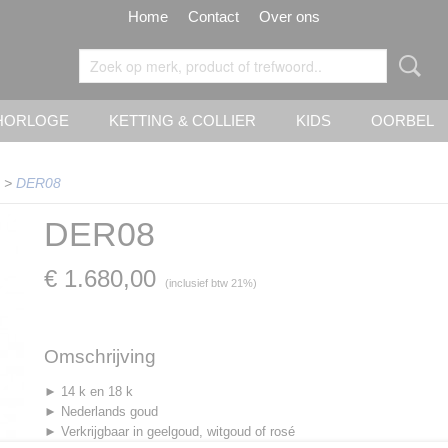
Home
Contact
Over ons
HORLOGE
KETTING & COLLIER
KIDS
OORBEL
>
DER08
DER08
€ 1.680,00
(inclusief btw 21%)
Omschrijving
► 14 k en 18 k
► Nederlands goud
► Verkrijgbaar in geelgoud, witgoud of rosé