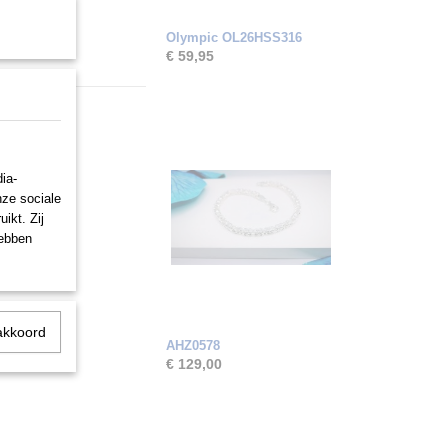
Olympic OL26HSS316
€ 59,95
ia-
nze sociale
ikt. Zij
hebben
akkoord
AHZ0578
€ 129,00