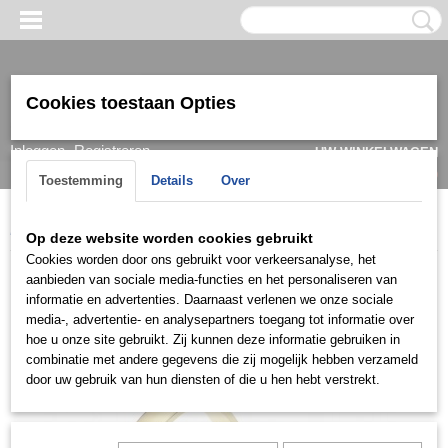
Cookies toestaan Opties
Inloggen
Registreren
UW WINKELWAGEN
Geen producten
(0)
Toestemming
Details
Over
Home
>
Ring
>
Trouwringen / Wedding
>
DE collectie
>
TGDE026
Op deze website worden cookies gebruikt
Cookies worden door ons gebruikt voor verkeersanalyse, het
aanbieden van sociale media-functies en het personaliseren van
informatie en advertenties. Daarnaast verlenen we onze sociale
media-, advertentie- en analysepartners toegang tot informatie over
hoe u onze site gebruikt. Zij kunnen deze informatie gebruiken in
combinatie met andere gegevens die zij mogelijk hebben verzameld
door uw gebruik van hun diensten of die u hen hebt verstrekt.