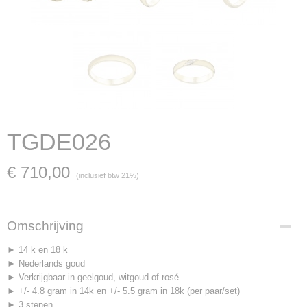
TGDE026
€ 710,00
(inclusief btw 21%)
Omschrijving
► 14 k en 18 k
► Nederlands goud
► Verkrijgbaar in geelgoud, witgoud of rosé
► +/- 4.8 gram in 14k en +/- 5.5 gram in 18k (per paar/set)
► 3 stenen