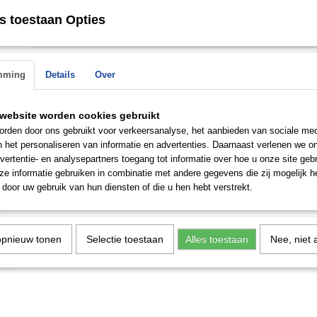
► 40 stenen
► ↔ damesring 7 mm - herenring 7 mm
s toestaan Opties
► Bekijk de ringen in onze winkel in Rotterdam
mming
Details
Over
Save
website worden cookies gebruikt
rden door ons gebruikt voor verkeersanalyse, het aanbieden van sociale med
n het personaliseren van informatie en advertenties. Daarnaast verlenen we o
n de
vertentie- en analysepartners toegang tot informatie over hoe u onze site gebru
 op.
e informatie gebruiken in combinatie met andere gegevens die zij mogelijk 
door uw gebruik van hun diensten of die u hen hebt verstrekt.
opnieuw tonen
Selectie toestaan
Alles toestaan
Nee, niet 