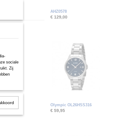
AHZ0578
€ 129,00
ia-
nze sociale
ikt. Zij
hebben
akkoord
Olympic OL26HSS316
€ 59,95