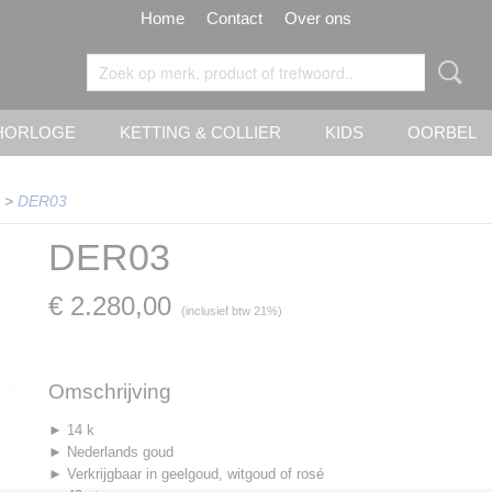
Home
Contact
Over ons
HORLOGE
KETTING & COLLIER
KIDS
OORBEL
>
DER03
DER03
€ 2.280,00
(inclusief btw 21%)
Omschrijving
► 14 k
► Nederlands goud
► Verkrijgbaar in geelgoud, witgoud of rosé