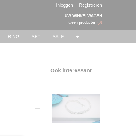
Inloggen
Registreren
UW WINKELWAGEN
Geen producten
(0)
RING
SET
SALE
+
Ook interessant