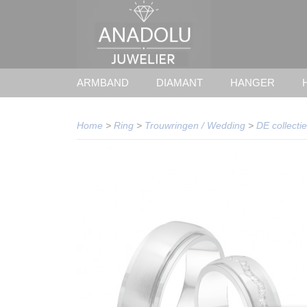
ARMBAND
DIAMANT
HANGER
Home
>
Ring
>
Trouwringen / Wedding
>
DE collectie