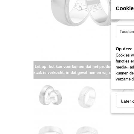
Cookie
Toeste
Op deze 
Cookies wo
functies e
Let op: het kan voorkomen dat het product onlangs i
media-, ad
zaak is verkocht; in dat geval nemen wij contact met u
kunnen dez
verzameld 
Later 