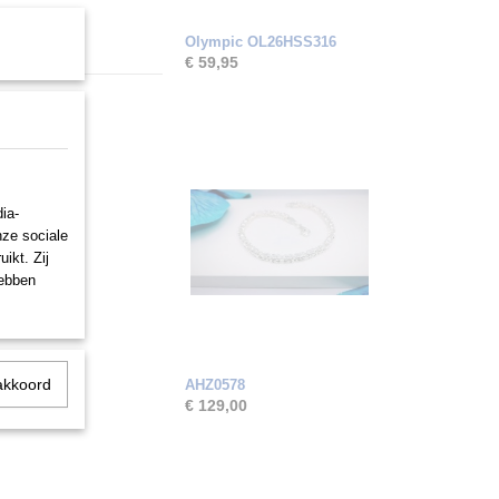
Olympic OL26HSS316
€ 59,95
ia-
nze sociale
ikt. Zij
hebben
akkoord
AHZ0578
€ 129,00