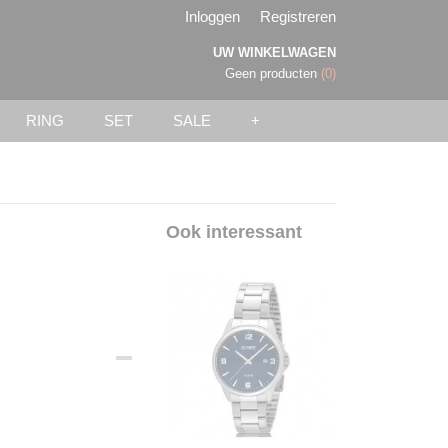
Inloggen
Registreren
UW WINKELWAGEN
Geen producten
(0)
RING
SET
SALE
+
Ook interessant