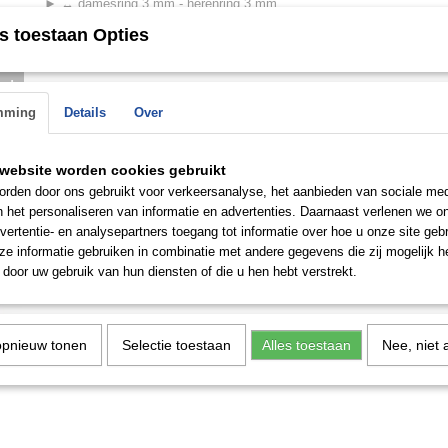
► ↔ damesring 3 mm - herenring 3 mm
► 11 stenen
s toestaan Opties
► Bekijk de ringen in onze winkel in Rotterdam
n de
 op.
Save
mming
Details
Over
website worden cookies gebruikt
rden door ons gebruikt voor verkeersanalyse, het aanbieden van sociale med
n het personaliseren van informatie en advertenties. Daarnaast verlenen we o
vertentie- en analysepartners toegang tot informatie over hoe u onze site gebru
e informatie gebruiken in combinatie met andere gegevens die zij mogelijk 
door uw gebruik van hun diensten of die u hen hebt verstrekt.
opnieuw tonen
Selectie toestaan
Alles toestaan
Nee, niet 