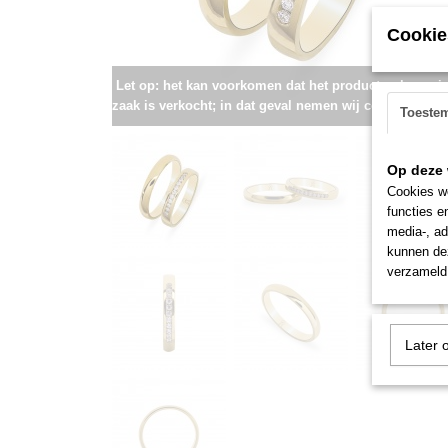
Cookie
Let op: het kan voorkomen dat het product onlangs i
zaak is verkocht; in dat geval nemen wij contact met u
Toeste
Op deze 
Cookies wo
functies e
media-, ad
kunnen dez
verzameld 
Later 