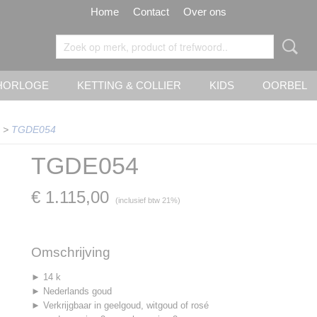
Home
Contact
Over ons
HORLOGE
KETTING & COLLIER
KIDS
OORBEL
>
TGDE054
TGDE054
€ 1.115,00
(inclusief btw 21%)
Omschrijving
► 14 k
► Nederlands goud
► Verkrijgbaar in geelgoud, witgoud of rosé