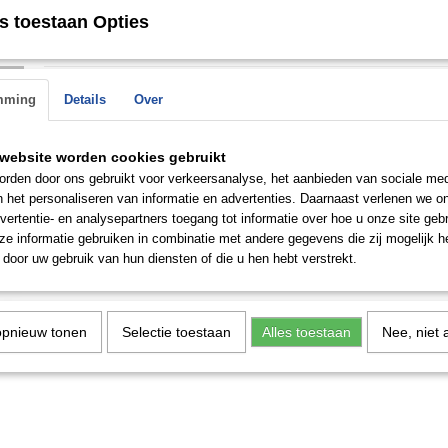
► ↔ damesring 5 mm - herenring 6 mm
s toestaan Opties
► 1 steen
► Bekijk de ringen in onze winkel in Rotterdam
n de
mming
Details
Over
 op.
Save
website worden cookies gebruikt
rden door ons gebruikt voor verkeersanalyse, het aanbieden van sociale med
n het personaliseren van informatie en advertenties. Daarnaast verlenen we o
vertentie- en analysepartners toegang tot informatie over hoe u onze site gebru
e informatie gebruiken in combinatie met andere gegevens die zij mogelijk 
door uw gebruik van hun diensten of die u hen hebt verstrekt.
opnieuw tonen
Selectie toestaan
Alles toestaan
Nee, niet 