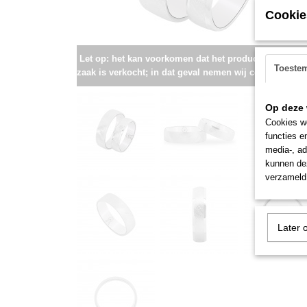
Cookie
Let op: het kan voorkomen dat het product onlangs i
Toeste
zaak is verkocht; in dat geval nemen wij contact met u
Op deze 
Cookies wo
functies e
media-, ad
kunnen dez
verzameld 
Later 