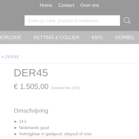
Home
Contact
Over ons
HORLOGE
KETTING & COLLIER
KIDS
OORBEL
>
DER45
DER45
€ 1.505,00
(inclusief btw 21%)
Omschrijving
► 14 k
► Nederlands goud
► Verkrijgbaar in geelgoud, witgoud of rosé