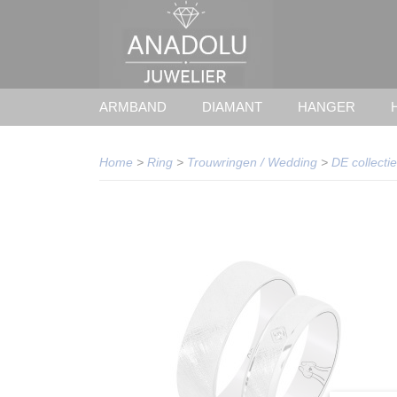
ARMBAND
DIAMANT
HANGER
Home
>
Ring
>
Trouwringen / Wedding
>
DE collectie