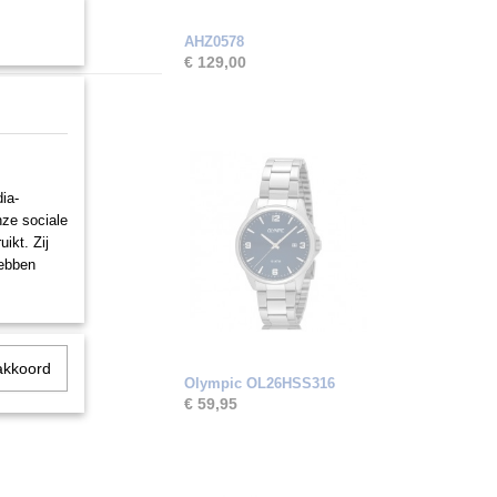
AHZ0578
€ 129,00
ia-
nze sociale
ikt. Zij
hebben
akkoord
Olympic OL26HSS316
€ 59,95