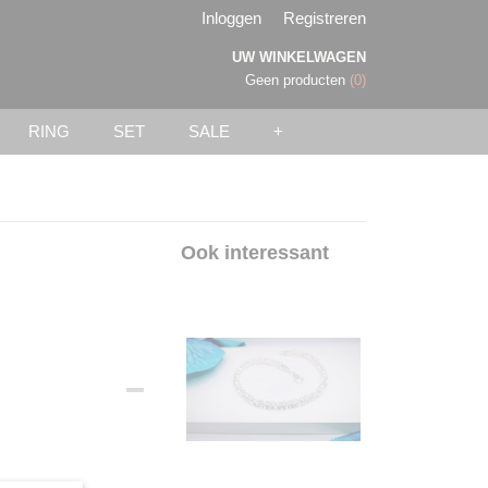
Inloggen
Registreren
UW WINKELWAGEN
Geen producten
(0)
RING
SET
SALE
+
Ook interessant