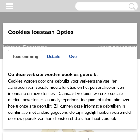
Cookies toestaan Opties
Inloggen
Registreren
UW WINKELWAGEN
Geen producten
(0)
Toestemming
Details
Over
Home
>
Ring
>
Trouwringen / Wedding
>
DE collectie
>
DER25
Op deze website worden cookies gebruikt
Cookies worden door ons gebruikt voor verkeersanalyse, het
aanbieden van sociale media-functies en het personaliseren van
informatie en advertenties. Daarnaast verlenen we onze sociale
media-, advertentie- en analysepartners toegang tot informatie over
hoe u onze site gebruikt. Zij kunnen deze informatie gebruiken in
combinatie met andere gegevens die zij mogelijk hebben verzameld
door uw gebruik van hun diensten of die u hen hebt verstrekt.