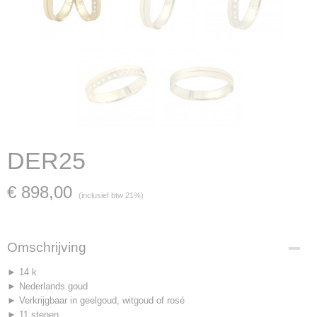
DER25
€ 898,00
(inclusief btw 21%)
Omschrijving
► 14 k
► Nederlands goud
► Verkrijgbaar in geelgoud, witgoud of rosé
► 11 stenen