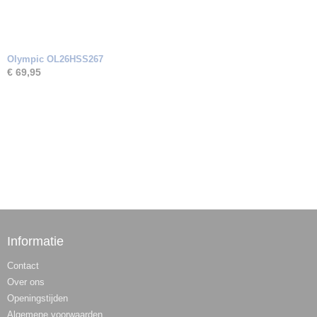
Olympic OL26HSS267
€ 69,95
Informatie
Contact
Over ons
Openingstijden
Algemene voorwaarden