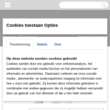
Cookies toestaan Opties
Inloggen
Registreren
UW WINKELWAGEN
Geen producten
(0)
Toestemming
Details
Over
Home
>
Ring
>
Trouwringen / Wedding
>
DE collectie
>
DER69
Op deze website worden cookies gebruikt
Cookies worden door ons gebruikt voor verkeersanalyse, het
aanbieden van sociale media-functies en het personaliseren van
informatie en advertenties. Daarnaast verlenen we onze sociale
media-, advertentie- en analysepartners toegang tot informatie over
hoe u onze site gebruikt. Zij kunnen deze informatie gebruiken in
combinatie met andere gegevens die zij mogelijk hebben verzameld
door uw gebruik van hun diensten of die u hen hebt verstrekt.