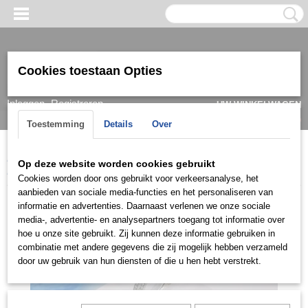
Cookies toestaan Opties
Inloggen
Registreren
UW WINKELWAGEN
Geen producten
(0)
Toestemming
Details
Over
Home
>
Ring
>
Verlovingsringen / Engagement
>
Baguette ringen
>
Op deze website worden cookies gebruikt
RiDBG0908
Cookies worden door ons gebruikt voor verkeersanalyse, het
aanbieden van sociale media-functies en het personaliseren van
informatie en advertenties. Daarnaast verlenen we onze sociale
media-, advertentie- en analysepartners toegang tot informatie over
hoe u onze site gebruikt. Zij kunnen deze informatie gebruiken in
combinatie met andere gegevens die zij mogelijk hebben verzameld
door uw gebruik van hun diensten of die u hen hebt verstrekt.