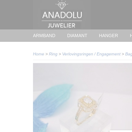
ARMBAND
DIAMANT
HANGER
Home
>
Ring
>
Verlovingsringen / Engagement
>
Bag