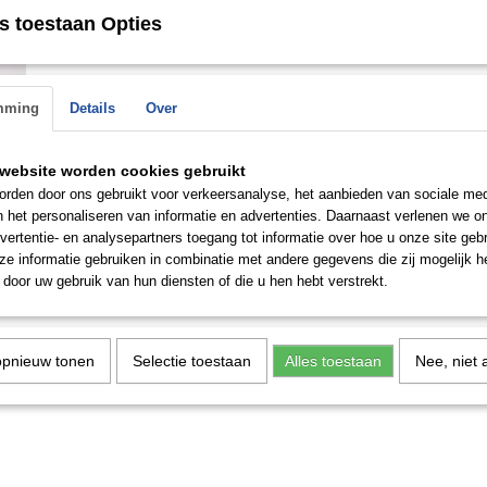
s toestaan Opties
Ringmaat: 19,5
Save
mming
Details
Over
n de
 op.
website worden cookies gebruikt
rden door ons gebruikt voor verkeersanalyse, het aanbieden van sociale med
n het personaliseren van informatie en advertenties. Daarnaast verlenen we o
vertentie- en analysepartners toegang tot informatie over hoe u onze site gebru
e informatie gebruiken in combinatie met andere gegevens die zij mogelijk 
door uw gebruik van hun diensten of die u hen hebt verstrekt.
opnieuw tonen
Selectie toestaan
Alles toestaan
Nee, niet 