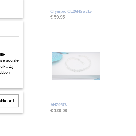
Olympic OL26HSS316
€ 59,95
ia-
nze sociale
ikt. Zij
hebben
akkoord
AHZ0578
€ 129,00