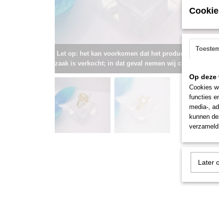
Cookie
Toeste
Let op: het kan voorkomen dat het product onlangs i
zaak is verkocht; in dat geval nemen wij contact met u
Op deze 
Cookies wo
functies e
media-, ad
kunnen dez
verzameld 
Later 