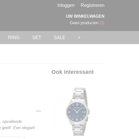
Inloggen
Registreren
UW WINKELWAGEN
Geen producten
(0)
RING
SET
SALE
+
Ook interessant
, opvallende
 geeft. Een elegant