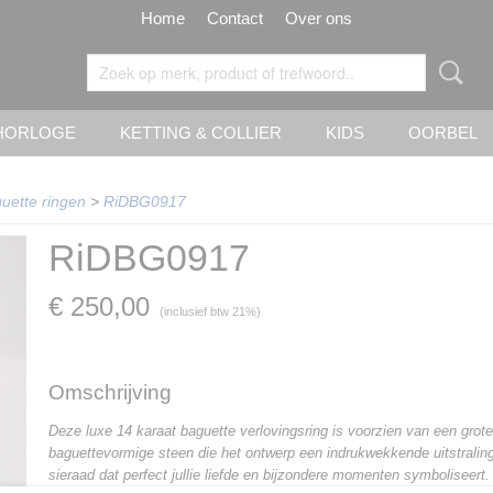
Home
Contact
Over ons
HORLOGE
KETTING & COLLIER
KIDS
OORBEL
uette ringen
>
RiDBG0917
RiDBG0917
€ 250,00
(inclusief btw 21%)
Omschrijving
Deze luxe 14 karaat baguette verlovingsring is voorzien van een grote
baguettevormige steen die het ontwerp een indrukwekkende uitstraling
sieraad dat perfect jullie liefde en bijzondere momenten symboliseert.