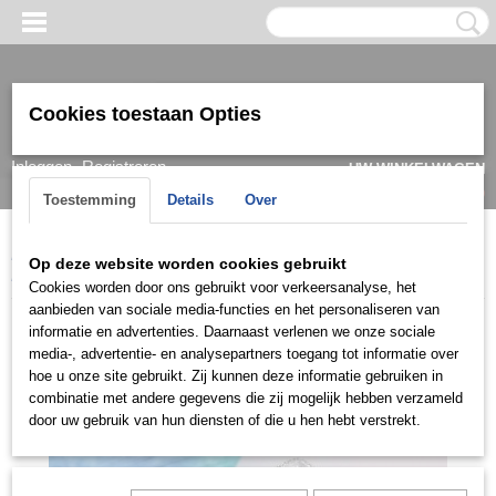
Cookies toestaan Opties
Inloggen
Registreren
UW WINKELWAGEN
Geen producten
(0)
Toestemming
Details
Over
Home
>
Ring
>
Verlovingsringen / Engagement
>
Baguette ringen
>
Op deze website worden cookies gebruikt
RiDBG0918
Cookies worden door ons gebruikt voor verkeersanalyse, het
aanbieden van sociale media-functies en het personaliseren van
informatie en advertenties. Daarnaast verlenen we onze sociale
media-, advertentie- en analysepartners toegang tot informatie over
hoe u onze site gebruikt. Zij kunnen deze informatie gebruiken in
combinatie met andere gegevens die zij mogelijk hebben verzameld
door uw gebruik van hun diensten of die u hen hebt verstrekt.