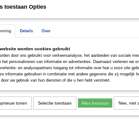
n de
s toestaan Opties
Ringmaat: 18 mm
 op.
Save
mming
Details
Over
website worden cookies gebruikt
rden door ons gebruikt voor verkeersanalyse, het aanbieden van sociale med
n het personaliseren van informatie en advertenties. Daarnaast verlenen we o
vertentie- en analysepartners toegang tot informatie over hoe u onze site gebru
e informatie gebruiken in combinatie met andere gegevens die zij mogelijk 
door uw gebruik van hun diensten of die u hen hebt verstrekt.
opnieuw tonen
Selectie toestaan
Alles toestaan
Nee, niet 