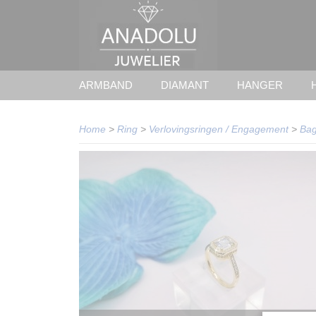
ARMBAND
DIAMANT
HANGER
Home
>
Ring
>
Verlovingsringen / Engagement
>
Bag