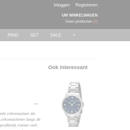
Inloggen
Registreren
UW WINKELWAGEN
Geen producten
(0)
RING
SET
SALE
+
Ook interessant
nte zirkoniasteen als
a zirkoniastenen langs de
opvallende manier viert.