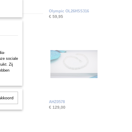
Olympic OL26HSS316
€ 59,95
ia-
nze sociale
ikt. Zij
hebben
akkoord
AHZ0578
€ 129,00