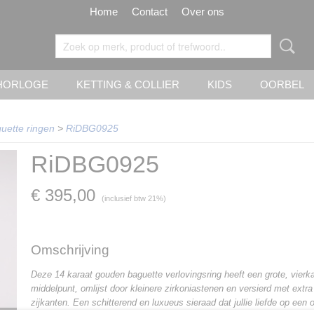
Home
Contact
Over ons
HORLOGE
KETTING & COLLIER
KIDS
OORBEL
uette ringen
>
RiDBG0925
RiDBG0925
€ 395,00
(inclusief btw 21%)
Omschrijving
Deze 14 karaat gouden baguette verlovingsring heeft een grote, vierka
middelpunt, omlijst door kleinere zirkoniastenen en versierd met extr
zijkanten. Een schitterend en luxueus sieraad dat jullie liefde op een 