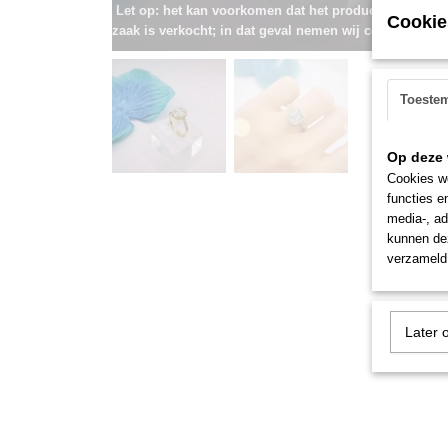
Let op: het kan voorkomen dat het product onlangs i
Cookie
zaak is verkocht; in dat geval nemen wij contact met u
Toeste
Op deze 
Cookies wo
functies e
media-, ad
kunnen dez
verzameld 
Later 