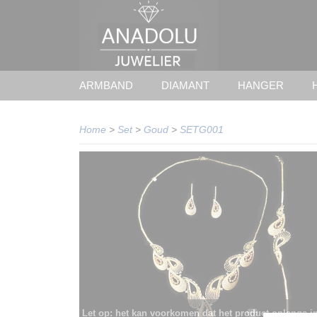
ARMBAND
DIAMANT
HANGER
Home
>
Set
>
Goud
>
SETG001
Let op: het kan voorkomen dat het product onlangs i