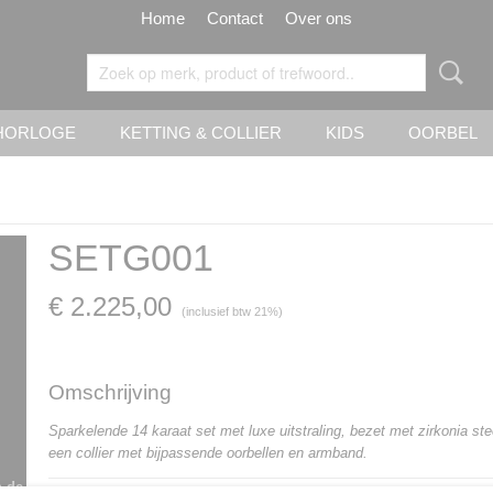
Home
Contact
Over ons
HORLOGE
KETTING & COLLIER
KIDS
OORBEL
SETG001
€ 2.225,00
(inclusief btw 21%)
Omschrijving
Sparkelende 14 karaat set met luxe uitstraling, bezet met zirkonia st
een collier met bijpassende oorbellen en armband.
n de