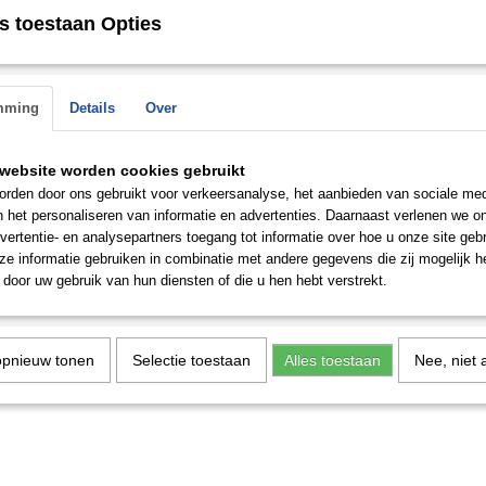
 op.
s toestaan Opties
Save
mming
Details
Over
website worden cookies gebruikt
rden door ons gebruikt voor verkeersanalyse, het aanbieden van sociale med
n het personaliseren van informatie en advertenties. Daarnaast verlenen we o
vertentie- en analysepartners toegang tot informatie over hoe u onze site gebru
e informatie gebruiken in combinatie met andere gegevens die zij mogelijk 
door uw gebruik van hun diensten of die u hen hebt verstrekt.
opnieuw tonen
Selectie toestaan
Alles toestaan
Nee, niet 