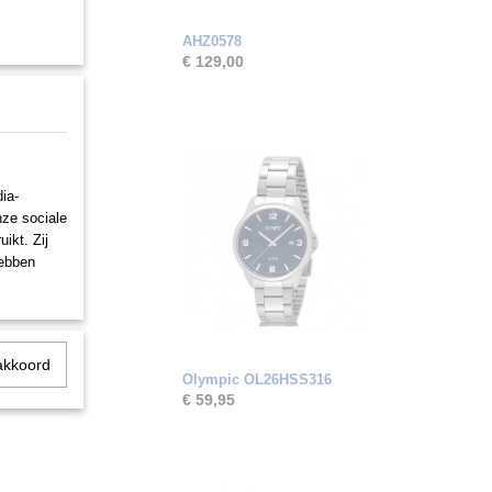
AHZ0578
€ 129,00
ia-
nze sociale
ikt. Zij
hebben
akkoord
Olympic OL26HSS316
€ 59,95