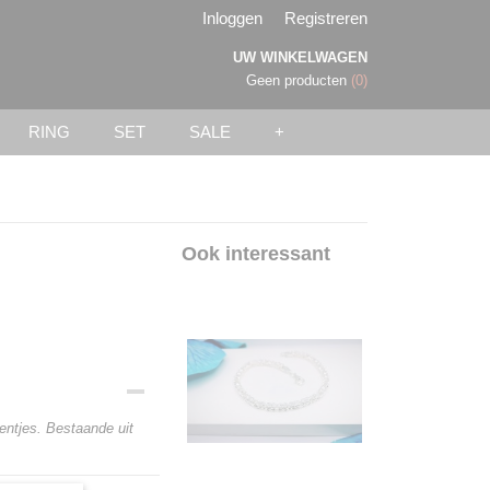
Inloggen
Registreren
UW WINKELWAGEN
Geen producten
(0)
RING
SET
SALE
+
Ook interessant
eentjes. Bestaande uit