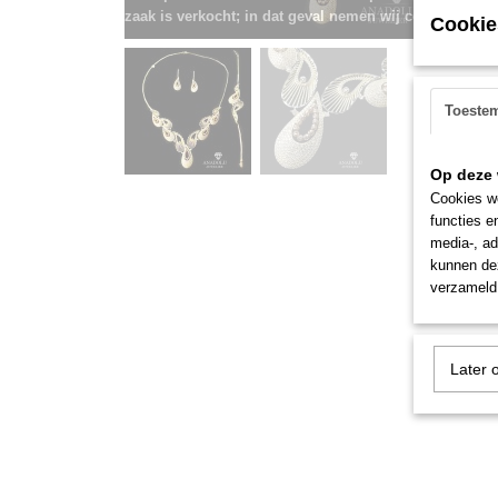
zaak is verkocht; in dat geval nemen wij contact met u
Cookie
Toeste
Op deze 
Cookies wo
functies e
media-, ad
kunnen dez
verzameld 
Later 