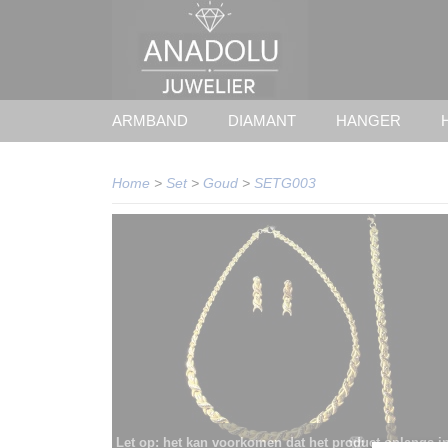
ARMBAND
DIAMANT
HANGER
Home
>
Set
>
Goud
>
SETG003
Let op: het kan voorkomen dat het product onlangs i