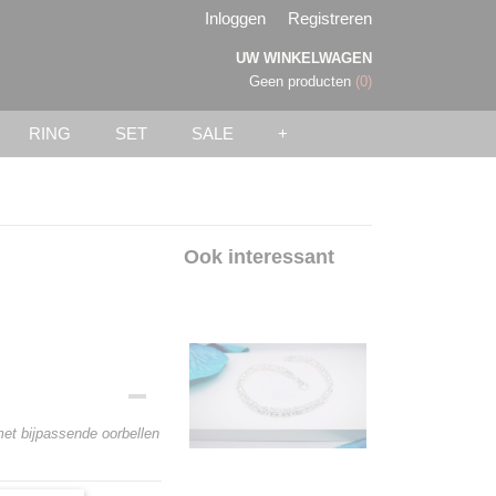
Inloggen
Registreren
UW WINKELWAGEN
Geen producten
(0)
RING
SET
SALE
+
Ook interessant
met bijpassende oorbellen