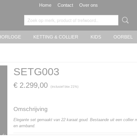
Home
Contact
Over ons
HORLOGE
KETTING & COLLIER
KIDS
OORBEL
SETG003
€ 2.299,00
(inclusief btw 21%)
Omschrijving
Elegante set gemaakt van 22 karaat goud. Bestaande uit een collier 
en armband.
n de