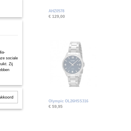
AHZ0578
€ 129,00
ia-
nze sociale
ikt. Zij
hebben
akkoord
Olympic OL26HSS316
€ 59,95