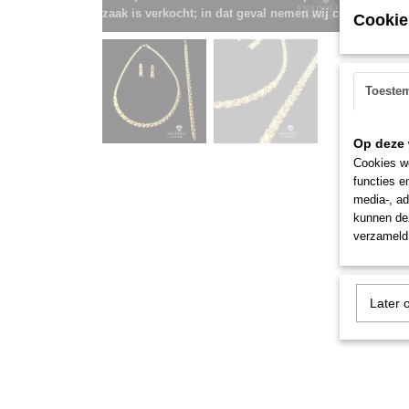
zaak is verkocht; in dat geval nemen wij contact met u
Cookie
Toeste
Op deze 
Cookies wo
functies e
media-, ad
kunnen dez
verzameld 
Later 