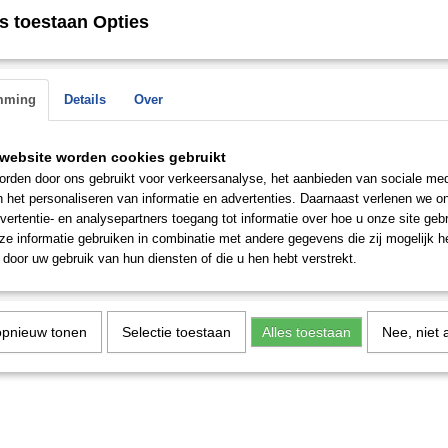
 op.
s toestaan Opties
Save
mming
Details
Over
website worden cookies gebruikt
rden door ons gebruikt voor verkeersanalyse, het aanbieden van sociale med
n het personaliseren van informatie en advertenties. Daarnaast verlenen we o
vertentie- en analysepartners toegang tot informatie over hoe u onze site gebru
e informatie gebruiken in combinatie met andere gegevens die zij mogelijk 
door uw gebruik van hun diensten of die u hen hebt verstrekt.
opnieuw tonen
Selectie toestaan
Alles toestaan
Nee, niet 