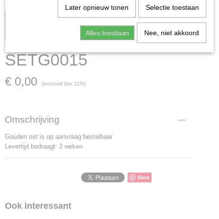
Later opnieuw tonen
Selectie toestaan
Let op: het kan voorkomen dat het product onlangs in de
zaak is verkocht; in dat geval nemen wij contact met u op.
Alles toestaan
Nee, niet akkoord
SETG0015
€ 0,00
(inclusief btw 21%)
Omschrijving
Gouden set is op aanvraag bestelbaar
Levertijd bedraagt: 2 weken
Save
Ook interessant