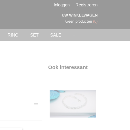
Inloggen
Registreren
UW WINKELWAGEN
Geen producten
(0)
RING
SET
SALE
+
Ook interessant