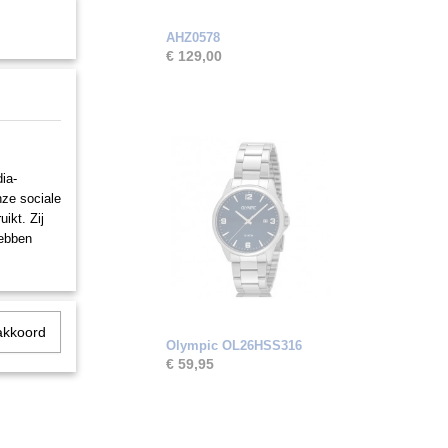
AHZ0578
€ 129,00
ia-
nze sociale
ikt. Zij
hebben
akkoord
Olympic OL26HSS316
€ 59,95