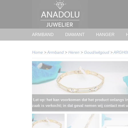
ARMBAND
DIAMANT
HANGER
Home
>
Armband
>
Heren
>
Goud/witgoud
>
ARGH0
Let op: het kan voorkomen dat het product onlangs i
zaak is verkocht; in dat geval nemen wij contact met u