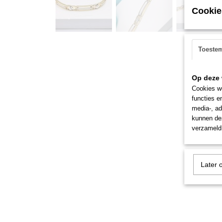
Cookie
Toeste
Op deze 
Cookies wo
functies e
media-, ad
kunnen dez
verzameld 
Later 