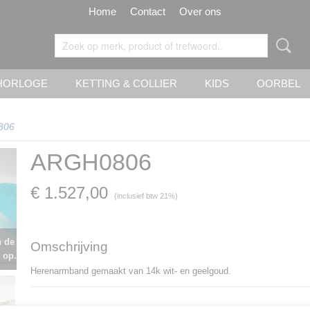
Home
Contact
Over ons
HORLOGE
KETTING & COLLIER
KIDS
OORBEL
806
ARGH0806
€ 1.527,00
(inclusief btw 21%)
n de
Omschrijving
 op.
Herenarmband gemaakt van 14k wit- en geelgoud.