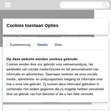
Cookies toestaan Opties
Inloggen
Registreren
UW WINKELWAGEN
Geen producten
(0)
Toestemming
Details
Over
Home
>
Armband
>
Heren
>
Zilver
>
AHZ0560
Op deze website worden cookies gebruikt
Cookies worden door ons gebruikt voor verkeersanalyse, het
aanbieden van sociale media-functies en het personaliseren van
informatie en advertenties. Daarnaast verlenen we onze sociale
media-, advertentie- en analysepartners toegang tot informatie over
hoe u onze site gebruikt. Zij kunnen deze informatie gebruiken in
combinatie met andere gegevens die zij mogelijk hebben verzameld
door uw gebruik van hun diensten of die u hen hebt verstrekt.
Let op: het kan voorkomen dat het product onlangs in de