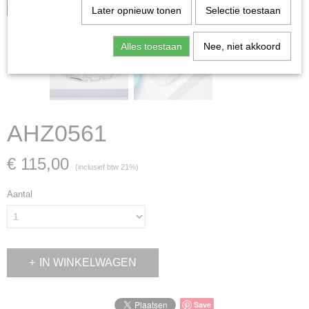
zaak is verkocht; in dat geval nemen wij contact met u op.
Later opnieuw tonen
Selectie toestaan
Alles toestaan
Nee, niet akkoord
AHZ0561
€ 115,00
(inclusief btw 21%)
Aantal
IN WINKELWAGEN
Save