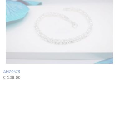
AHZ0578
€ 129,00