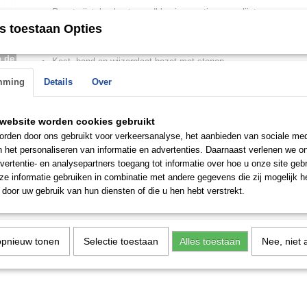
Roestvrijstalen kast, goudkleurige coating, gepolijst
s toestaan Opties
Roestvrijstalen band, goudkleurige coating, gepolijst, clip-sluitin
Quartz uurwerk, werkt op batterijen
n de
Kast, band en wijzerplaat bezet met stenen
 op.
Waterbestendig
mming
Details
Over
Kleur wijzerplaat: goud
Kastbreedte ongeveer 32 mm
website worden cookies gebruikt
Kasthoogte ongeveer 7 mm
rden door ons gebruikt voor verkeersanalyse, het aanbieden van sociale med
n het personaliseren van informatie en advertenties. Daarnaast verlenen we o
Wordt geleverd met doos.
vertentie- en analysepartners toegang tot informatie over hoe u onze site gebru
e informatie gebruiken in combinatie met andere gegevens die zij mogelijk 
door uw gebruik van hun diensten of die u hen hebt verstrekt.
Save
opnieuw tonen
Selectie toestaan
Alles toestaan
Nee, niet 