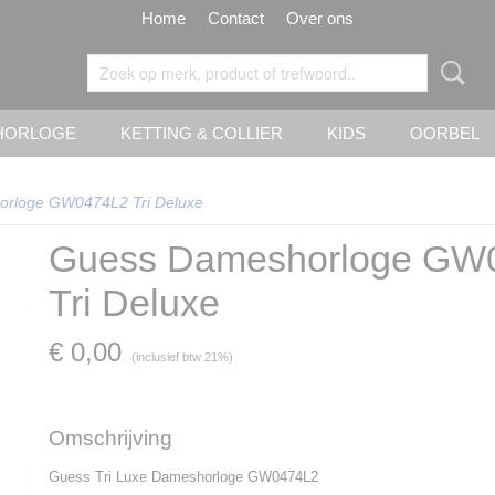
Home
Contact
Over ons
HORLOGE
KETTING & COLLIER
KIDS
OORBEL
rloge GW0474L2 Tri Deluxe
Guess Dameshorloge GW
Tri Deluxe
€ 0,00
(inclusief btw 21%)
Omschrijving
Guess Tri Luxe Dameshorloge GW0474L2