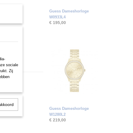
Guess Dameshorloge
g
W0933L4
€ 195,00
ia-
nze sociale
ikt. Zij
hebben
akkoord
Guess Dameshorloge
W1280L2
€ 219,00