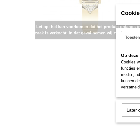
Cookie
Let op: het kan voorkomen dat het product onlangs i
zaak is verkocht; in dat geval nemen wij contact met u
Toeste
Op deze 
Cookies wo
functies e
media-, ad
kunnen dez
verzameld 
Later 