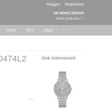
Inloggen
Registreren
UW WINKELWAGEN
Geen producten
(0)
RING
SET
SALE
+
0474L2
Ook interessant