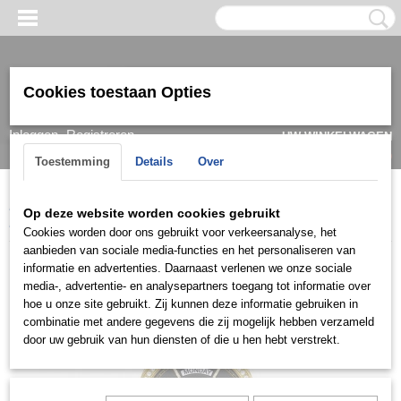
Cookies toestaan Opties
Inloggen
Registreren
UW WINKELWAGEN
Geen producten
(0)
Toestemming
Details
Over
Home
>
Horloge
>
Guess
>
Dames
>
Guess Dameshorloge
Op deze website worden cookies gebruikt
Multifunctioneel GW0307L2 Luna
Cookies worden door ons gebruikt voor verkeersanalyse, het
aanbieden van sociale media-functies en het personaliseren van
informatie en advertenties. Daarnaast verlenen we onze sociale
media-, advertentie- en analysepartners toegang tot informatie over
hoe u onze site gebruikt. Zij kunnen deze informatie gebruiken in
combinatie met andere gegevens die zij mogelijk hebben verzameld
door uw gebruik van hun diensten of die u hen hebt verstrekt.