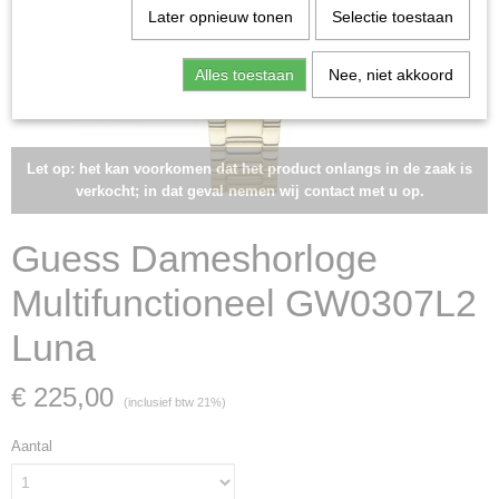
Later opnieuw tonen
Selectie toestaan
Alles toestaan
Nee, niet akkoord
Let op: het kan voorkomen dat het product onlangs in de zaak is
verkocht; in dat geval nemen wij contact met u op.
Guess Dameshorloge
Multifunctioneel GW0307L2
Luna
€ 225,00
(inclusief btw 21%)
Aantal