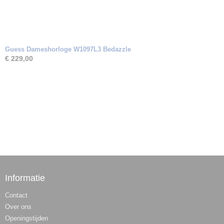
Guess Dameshorloge W1097L3 Bedazzle
€ 229,00
Informatie
Contact
Over ons
Openingstijden