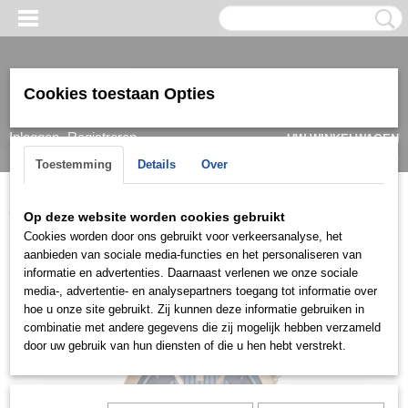
Cookies toestaan Opties
Inloggen
Registreren
UW WINKELWAGEN
Geen producten
(0)
Toestemming
Details
Over
Home
>
Horloge
>
Guess
>
Heren
>
Guess Herenhorloge
Op deze website worden cookies gebruikt
W0377G4
Cookies worden door ons gebruikt voor verkeersanalyse, het
aanbieden van sociale media-functies en het personaliseren van
informatie en advertenties. Daarnaast verlenen we onze sociale
media-, advertentie- en analysepartners toegang tot informatie over
hoe u onze site gebruikt. Zij kunnen deze informatie gebruiken in
combinatie met andere gegevens die zij mogelijk hebben verzameld
door uw gebruik van hun diensten of die u hen hebt verstrekt.