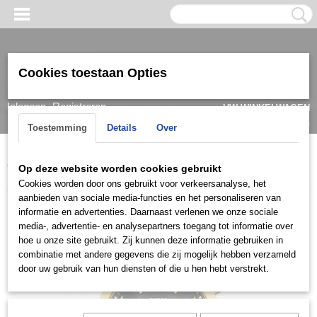
Cookies toestaan Opties
Inloggen
Registreren
UW WINKELWAGEN
Geen producten
(0)
Toestemming
Details
Over
Home
>
Horloge
>
Guess
>
Heren
>
Guess Herenhorloge
Op deze website worden cookies gebruikt
W0668G8 Atlas
Cookies worden door ons gebruikt voor verkeersanalyse, het
aanbieden van sociale media-functies en het personaliseren van
informatie en advertenties. Daarnaast verlenen we onze sociale
media-, advertentie- en analysepartners toegang tot informatie over
hoe u onze site gebruikt. Zij kunnen deze informatie gebruiken in
combinatie met andere gegevens die zij mogelijk hebben verzameld
door uw gebruik van hun diensten of die u hen hebt verstrekt.