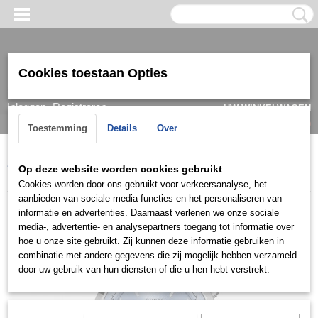
Cookies toestaan Opties
Inloggen
Registreren
UW WINKELWAGEN
Geen producten
(0)
Toestemming
Details
Over
Home
>
Horloge
>
Guess
>
Heren
>
Guess Herenhorloge
Op deze website worden cookies gebruikt
W0380G6
Cookies worden door ons gebruikt voor verkeersanalyse, het
aanbieden van sociale media-functies en het personaliseren van
informatie en advertenties. Daarnaast verlenen we onze sociale
media-, advertentie- en analysepartners toegang tot informatie over
hoe u onze site gebruikt. Zij kunnen deze informatie gebruiken in
combinatie met andere gegevens die zij mogelijk hebben verzameld
door uw gebruik van hun diensten of die u hen hebt verstrekt.