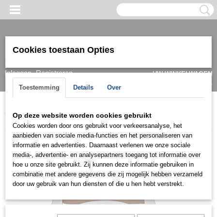
Cookies toestaan Opties
Inloggen
Registreren
UW WINKELWAGEN
Geen producten
(0)
Toestemming
Details
Over
Home
>
Horloge
>
Guess
>
Heren
>
Guess Herenhorloge
Op deze website worden cookies gebruikt
W0870G4
Cookies worden door ons gebruikt voor verkeersanalyse, het
aanbieden van sociale media-functies en het personaliseren van
informatie en advertenties. Daarnaast verlenen we onze sociale
media-, advertentie- en analysepartners toegang tot informatie over
hoe u onze site gebruikt. Zij kunnen deze informatie gebruiken in
combinatie met andere gegevens die zij mogelijk hebben verzameld
door uw gebruik van hun diensten of die u hen hebt verstrekt.