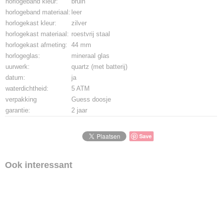
horlogeband kleur:
bruin
horlogeband materiaal:
leer
horlogekast kleur:
zilver
horlogekast materiaal:
roestvrij staal
horlogekast afmeting:
44 mm
horlogeglas:
mineraal glas
uurwerk:
quartz (met batterij)
datum:
ja
waterdichtheid:
5 ATM
verpakking
Guess doosje
garantie:
2 jaar
Save
Ook interessant