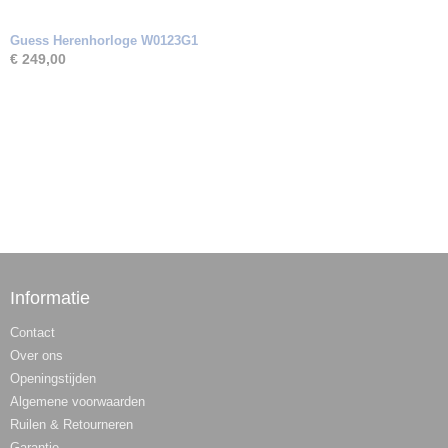
Guess Herenhorloge W0123G1
€ 249,00
Informatie
Contact
Over ons
Openingstijden
Algemene voorwaarden
Ruilen & Retourneren
Garantie