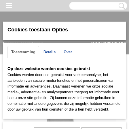
Cookies toestaan Opties
Inloggen
Registreren
UW WINKELWAGEN
Geen producten
(0)
Toestemming
Details
Over
Home
>
Horloge
>
Guess
>
Heren
>
Guess Herenhorloge
Op deze website worden cookies gebruikt
W0876G5
Cookies worden door ons gebruikt voor verkeersanalyse, het
aanbieden van sociale media-functies en het personaliseren van
informatie en advertenties. Daarnaast verlenen we onze sociale
media-, advertentie- en analysepartners toegang tot informatie over
hoe u onze site gebruikt. Zij kunnen deze informatie gebruiken in
combinatie met andere gegevens die zij mogelijk hebben verzameld
door uw gebruik van hun diensten of die u hen hebt verstrekt.