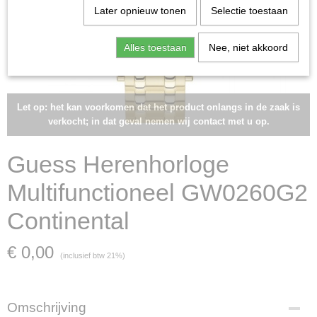
Later opnieuw tonen
Selectie toestaan
Alles toestaan
Nee, niet akkoord
Let op: het kan voorkomen dat het product onlangs in de zaak is
verkocht; in dat geval nemen wij contact met u op.
Guess Herenhorloge
Multifunctioneel GW0260G2
Continental
€ 0,00
(inclusief btw 21%)
Omschrijving