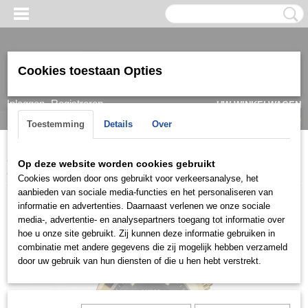
Cookies toestaan Opties
Inloggen
Registreren
UW WINKELWAGEN
Geen producten
(0)
Toestemming
Details
Over
Home
>
Horloge
>
Guess
>
Heren
>
Guess Herenhorloge
Op deze website worden cookies gebruikt
Multifunctioneel GW0260G2 Continental
Cookies worden door ons gebruikt voor verkeersanalyse, het
aanbieden van sociale media-functies en het personaliseren van
informatie en advertenties. Daarnaast verlenen we onze sociale
media-, advertentie- en analysepartners toegang tot informatie over
hoe u onze site gebruikt. Zij kunnen deze informatie gebruiken in
combinatie met andere gegevens die zij mogelijk hebben verzameld
door uw gebruik van hun diensten of die u hen hebt verstrekt.