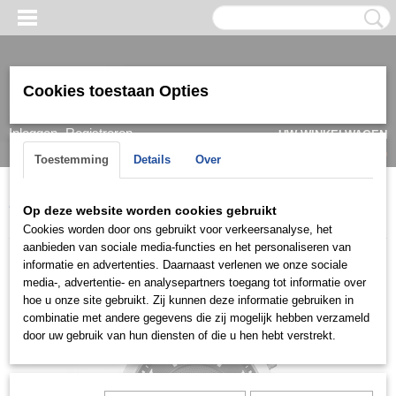
Cookies toestaan Opties
Inloggen
Registreren
UW WINKELWAGEN
Geen producten
(0)
Toestemming
Details
Over
Home
>
Horloge
>
Guess
>
Heren
>
Guess Herenhorloge
Op deze website worden cookies gebruikt
W0668G3 Atlas
Cookies worden door ons gebruikt voor verkeersanalyse, het
aanbieden van sociale media-functies en het personaliseren van
informatie en advertenties. Daarnaast verlenen we onze sociale
media-, advertentie- en analysepartners toegang tot informatie over
hoe u onze site gebruikt. Zij kunnen deze informatie gebruiken in
combinatie met andere gegevens die zij mogelijk hebben verzameld
door uw gebruik van hun diensten of die u hen hebt verstrekt.