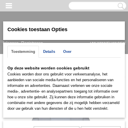
Cookies toestaan Opties
Inloggen
Registreren
UW WINKELWAGEN
Geen producten
(0)
Toestemming
Details
Over
Home
>
Horloge
>
Guess
>
Heren
>
Guess Herenhorloge
Op deze website worden cookies gebruikt
GW0265G9 Connoisseur
Cookies worden door ons gebruikt voor verkeersanalyse, het
aanbieden van sociale media-functies en het personaliseren van
informatie en advertenties. Daarnaast verlenen we onze sociale
media-, advertentie- en analysepartners toegang tot informatie over
hoe u onze site gebruikt. Zij kunnen deze informatie gebruiken in
combinatie met andere gegevens die zij mogelijk hebben verzameld
door uw gebruik van hun diensten of die u hen hebt verstrekt.