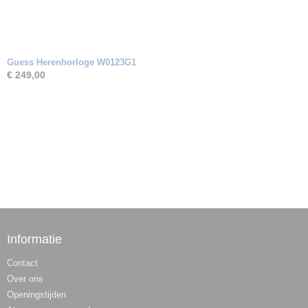
Guess Herenhorloge W0123G1
€ 249,00
Informatie
Contact
Over ons
Openingstijden