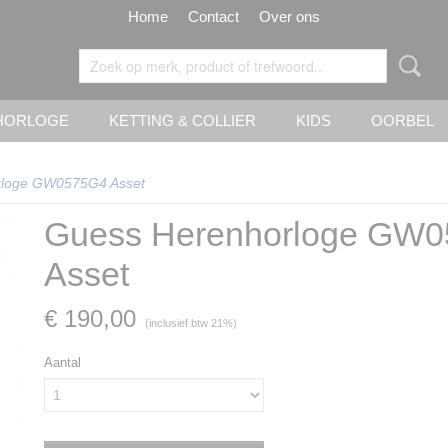
Home
Contact
Over ons
HORLOGE
KETTING & COLLIER
KIDS
OORBEL
rloge GW0575G4 Asset
Guess Herenhorloge GW
Asset
€ 190,00
(inclusief btw 21%)
Aantal