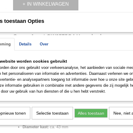
IN WINKELWAGEN
s toestaan Opties
Omschrijving
Guess Asset GW0575G4 Herenhorloge
mming
Details
Over
Merk:
Guess
Model:
GW0575G4
Doelgroep:
Heren
website worden cookies gebruikt
Specificaties:
rden door ons gebruikt voor verkeersanalyse, het aanbieden van sociale med
n het personaliseren van informatie en advertenties. Daarnaast verlenen we o
Uurwerk:
Quartz (batterij)
vertentie- en analysepartners toegang tot informatie over hoe u onze site gebru
Tijdsaanduiding:
Analoog
e informatie gebruiken in combinatie met andere gegevens die zij mogelijk 
door uw gebruik van hun diensten of die u hen hebt verstrekt.
Materiaal kast:
Roestvrij staal
Afwerking kast:
Zilverkleurig gecoat, gepolijst / mat
opnieuw tonen
Selectie toestaan
Alles toestaan
Nee, niet 
Kleur kast:
Zilverkleurig
Diameter kast:
ca. 43 mm