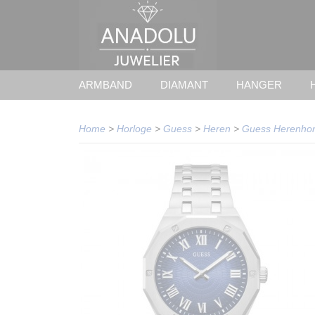
ARMBAND
DIAMANT
HANGER
Home
>
Horloge
>
Guess
>
Heren
>
Guess Herenho