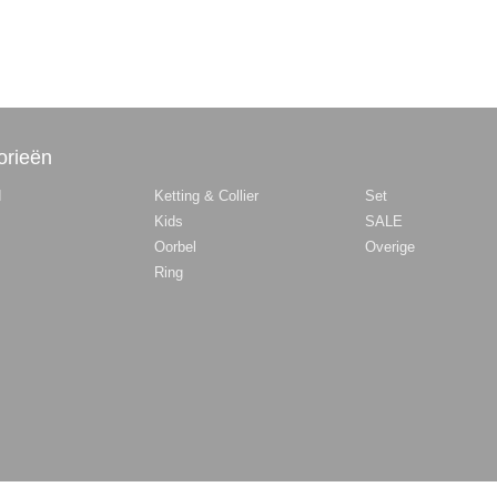
orieën
d
Ketting & Collier
Set
Kids
SALE
Oorbel
Overige
Ring