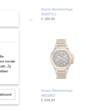
Guess Herenhorloge
W16577L1
€ 189,00
ia-
nze sociale
ikt. Zij
hebben
Guess Herenhorloge
akkoord
W0218G3
€ 239,00