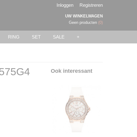
Inloggen
Registreren
UW WINKELWAGEN
Geen producten
(0)
RING
SET
SALE
+
0575G4
Ook interessant