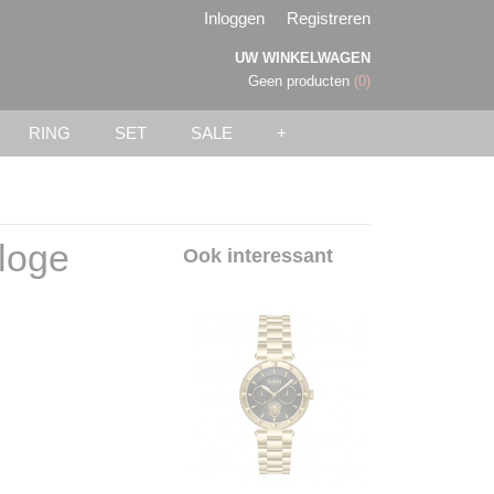
Inloggen
Registreren
UW WINKELWAGEN
Geen producten
(0)
RING
SET
SALE
+
loge
Ook interessant