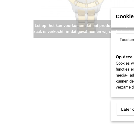
Cookie
Let op: het kan voorkomen dat het product onlangs i
zaak is verkocht; in dat geval nemen wij contact met u
Toeste
Op deze 
Cookies wo
functies e
media-, ad
kunnen dez
verzameld 
Later 