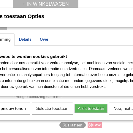
IN WINKELWAGEN
s toestaan Opties
Omschrijving
n de
 op.
Versus VSP460218 Brackenfell Dameshorloge
mming
Details
Over
- Roestvrijstalen behuizing, zilver en goud geplateerd,
gepolijst met stenen bezet.
website worden cookies gebruikt
- Quartz uurwerk, werkt op batterijen
rden door ons gebruikt voor verkeersanalyse, het aanbieden van sociale med
- Datumweergave
n het personaliseren van informatie en advertenties. Daarnaast verlenen we o
vertentie- en analysepartners toegang tot informatie over hoe u onze site gebru
- 50 meter waterdicht
e informatie gebruiken in combinatie met andere gegevens die zij mogelijk 
door uw gebruik van hun diensten of die u hen hebt verstrekt.
- Breedte behuizing ca.38 mm
- Hoogte behuizing ca. 9 mm
Levering met doos
opnieuw tonen
Selectie toestaan
Alles toestaan
Nee, niet 
Save