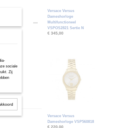
Versace Versus
Dameshorloge
Multifunctioneel
VSPOS2821 Sertie N
€ 345,00
ia-
nze sociale
ikt. Zij
hebben
akkoord
Versace Versus
Dameshorloge VSP560818
€ 220,00