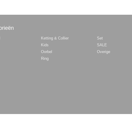
orieën
d
Ketting & Collier
Set
Kids
SALE
Oorbel
Overige
Ring