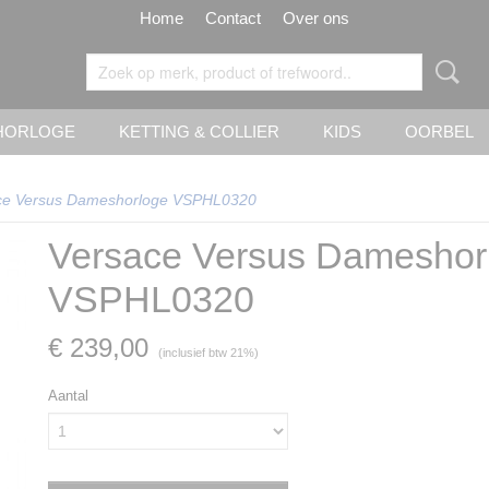
Home
Contact
Over ons
HORLOGE
KETTING & COLLIER
KIDS
OORBEL
ce Versus Dameshorloge VSPHL0320
Versace Versus Dameshor
VSPHL0320
€ 239,00
(inclusief btw 21%)
Aantal