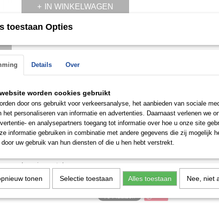
IN WINKELWAGEN
s toestaan Opties
Omschrijving
n de
 op.
Versus VSPHL0320 Monte Stella Dameshorloge
mming
Details
Over
- Roestvrijstalen kast, goudkleurige coating, gepolijst
- Quartz uurwerk, werkt op batterijen
website worden cookies gebruikt
- 30 meter waterdicht
rden door ons gebruikt voor verkeersanalyse, het aanbieden van sociale med
n het personaliseren van informatie en advertenties. Daarnaast verlenen we o
- Kleur wijzerplaat goud/zwart met stenen bezet
vertentie- en analysepartners toegang tot informatie over hoe u onze site gebru
e informatie gebruiken in combinatie met andere gegevens die zij mogelijk 
- Breedte behuizing ca. 28 mm
door uw gebruik van hun diensten of die u hen hebt verstrekt.
- Hoogte behuizing ca. 7 mm
Levering met doos
opnieuw tonen
Selectie toestaan
Alles toestaan
Nee, niet 
Save