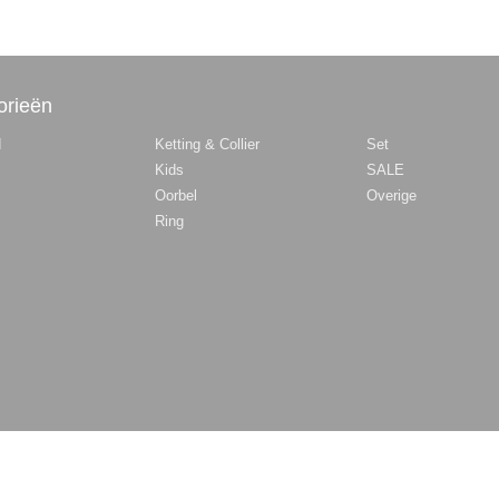
orieën
d
Ketting & Collier
Set
Kids
SALE
Oorbel
Overige
Ring