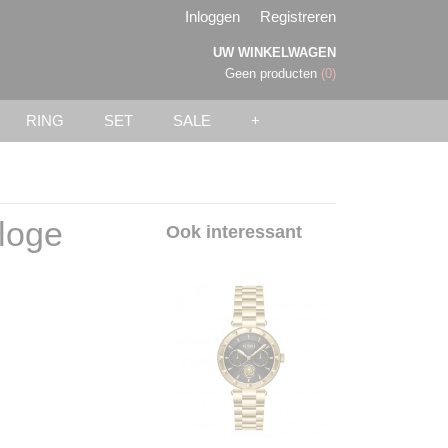
Inloggen
Registreren
UW WINKELWAGEN
Geen producten
(0)
RING
SET
SALE
+
loge
Ook interessant