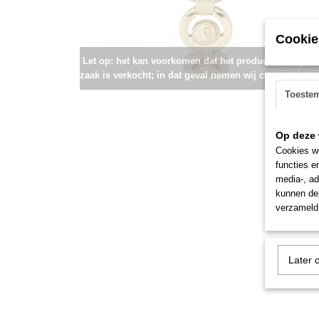
Cookie
Let op: het kan voorkomen dat het product onlangs i
zaak is verkocht; in dat geval nemen wij contact met u
Toeste
Op deze 
Cookies wo
functies e
media-, ad
kunnen dez
verzameld 
Later 