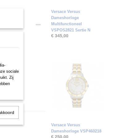
Versace Versus
Dameshorloge
Multifunctioneel
VSPOS2821 Sertie N
€ 345,00
ia-
nze sociale
ikt. Zij
hebben
akkoord
Versace Versus
Dameshorloge VSP460218
€ 250,00