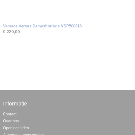
Versace Versus Dameshorloge VSP560818
€ 220,00
Informatie
Contact
Over ons
Openingstijden
Algemene voorwaarden