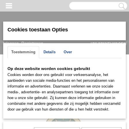
Cookies toestaan Opties
Inloggen
Registreren
UW WINKELWAGEN
Geen producten
(0)
Toestemming
Details
Over
Home
>
Horloge
>
Versus Versace
>
Dames
>
Versace Versus
Op deze website worden cookies gebruikt
Dameshorloge VSPO2221
Cookies worden door ons gebruikt voor verkeersanalyse, het
aanbieden van sociale media-functies en het personaliseren van
informatie en advertenties. Daarnaast verlenen we onze sociale
media-, advertentie- en analysepartners toegang tot informatie over
hoe u onze site gebruikt. Zij kunnen deze informatie gebruiken in
combinatie met andere gegevens die zij mogelijk hebben verzameld
door uw gebruik van hun diensten of die u hen hebt verstrekt.