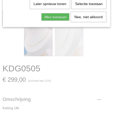
Later opnieuw tonen
Selectie toestaan
Let op: het kan voorkomen dat het product onlangs in de zaak is
Alles toestaan
Nee, niet akkoord
verkocht; in dat geval nemen wij contact met u op.
KDG0505
€ 299,00
(inclusief btw 21%)
Omschrijving
Ketting 14k