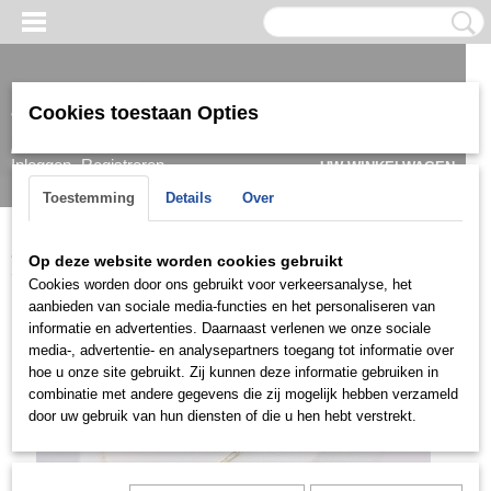
Cookies toestaan Opties
Inloggen
Registreren
UW WINKELWAGEN
Geen producten
(0)
Toestemming
Details
Over
Home
>
Ketting & Collier
>
Dames
>
Ketting
>
Goud
>
KDG0505
Op deze website worden cookies gebruikt
Cookies worden door ons gebruikt voor verkeersanalyse, het
aanbieden van sociale media-functies en het personaliseren van
informatie en advertenties. Daarnaast verlenen we onze sociale
media-, advertentie- en analysepartners toegang tot informatie over
hoe u onze site gebruikt. Zij kunnen deze informatie gebruiken in
combinatie met andere gegevens die zij mogelijk hebben verzameld
door uw gebruik van hun diensten of die u hen hebt verstrekt.