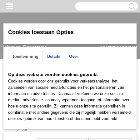
Cookies toestaan Opties
Inloggen
Registreren
UW WINKELWAGEN
Geen producten
(0)
Toestemming
Details
Over
Home
>
Ketting & Collier
>
Dames
>
Ketting
>
Goud
Op deze website worden cookies gebruikt
Cookies worden door ons gebruikt voor verkeersanalyse, het
Ketting & Collier
aanbieden van sociale media-functies en het personaliseren van
informatie en advertenties. Daarnaast verlenen we onze sociale
media-, advertentie- en analysepartners toegang tot informatie over
Dames
hoe u onze site gebruikt. Zij kunnen deze informatie gebruiken in
combinatie met andere gegevens die zij mogelijk hebben verzameld
Collier
door uw gebruik van hun diensten of die u hen hebt verstrekt.
Ketting
Zilver
Goud