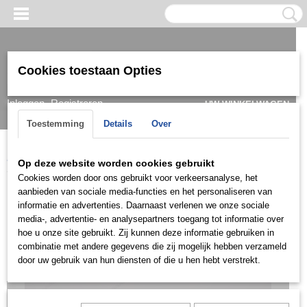
Cookies toestaan Opties
Inloggen
Registreren
UW WINKELWAGEN
Geen producten
(0)
Toestemming
Details
Over
Home
>
Ketting & Collier
>
Dames
>
Ketting
>
Zilver
>
KEZD0906
Op deze website worden cookies gebruikt
Cookies worden door ons gebruikt voor verkeersanalyse, het
aanbieden van sociale media-functies en het personaliseren van
informatie en advertenties. Daarnaast verlenen we onze sociale
media-, advertentie- en analysepartners toegang tot informatie over
hoe u onze site gebruikt. Zij kunnen deze informatie gebruiken in
combinatie met andere gegevens die zij mogelijk hebben verzameld
door uw gebruik van hun diensten of die u hen hebt verstrekt.
Let op: het kan voorkomen dat het product onlangs in de zaak is