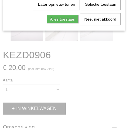
verkocht; in dat geval nemen wij contact met u op.
Later opnieuw tonen
Selectie toestaan
Alles toestaan
Nee, niet akkoord
KEZD0906
€ 20,00
(inclusief btw 21%)
Aantal
IN WINKELWAGEN
Omschrijving