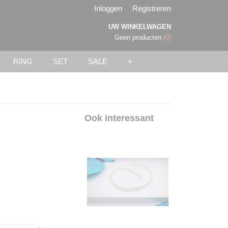
Inloggen
Registreren
UW WINKELWAGEN
Geen producten
(0)
RING
SET
SALE
+
Ook interessant