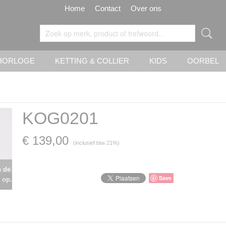
Home
Contact
Over ons
HORLOGE
KETTING & COLLIER
KIDS
OORBEL
KOG0201
€ 139,00
(inclusief btw 21%)
n de
Save
 op.