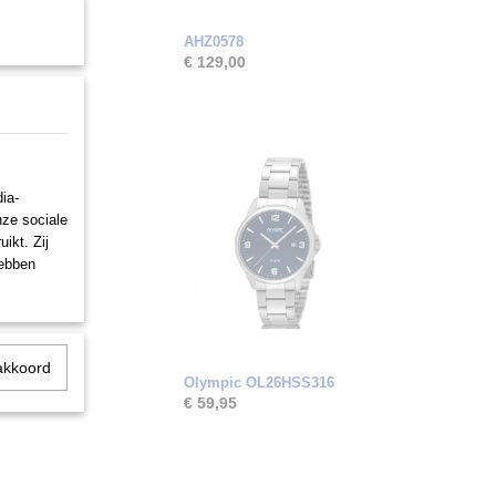
AHZ0578
€ 129,00
ia-
nze sociale
ikt. Zij
hebben
akkoord
Olympic OL26HSS316
€ 59,95