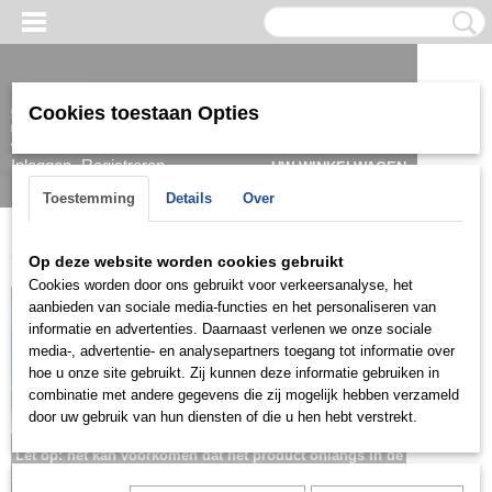
Cookies toestaan Opties
Inloggen
Registreren
UW WINKELWAGEN
Geen producten
(0)
Toestemming
Details
Over
Home
>
Kids
>
Oorbellen
>
KOG0203
Op deze website worden cookies gebruikt
Cookies worden door ons gebruikt voor verkeersanalyse, het
aanbieden van sociale media-functies en het personaliseren van
informatie en advertenties. Daarnaast verlenen we onze sociale
media-, advertentie- en analysepartners toegang tot informatie over
hoe u onze site gebruikt. Zij kunnen deze informatie gebruiken in
combinatie met andere gegevens die zij mogelijk hebben verzameld
door uw gebruik van hun diensten of die u hen hebt verstrekt.
Let op: het kan voorkomen dat het product onlangs in de
zaak is verkocht; in dat geval nemen wij contact met u op.