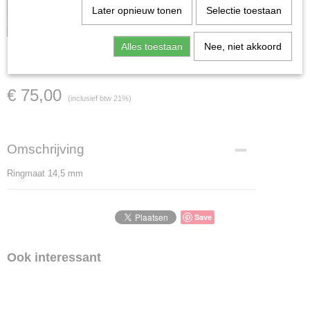
Let op: het kan voorkomen dat het product onlangs in de
Later opnieuw tonen
Selectie toestaan
zaak is verkocht; in dat geval nemen wij contact met u op.
Alles toestaan
Nee, niet akkoord
KRG0301
€ 75,00
(inclusief btw 21%)
Omschrijving
Ringmaat 14,5 mm
Save
Ook interessant